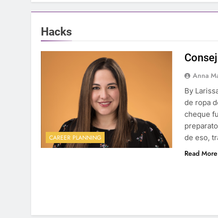
Hacks
Consej
Anna Ma
By Lariss
de ropa d
cheque fu
preparato
de eso, t
CAREER PLANNING
Read More