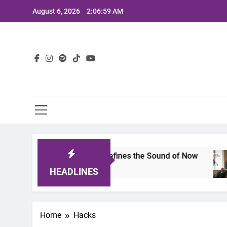
Skip
August 6, 2026
2:06:59 AM
to
content
Lat
Limits 2025: A Lineup That Defines the Sound of Now
HEADLINES
Home
Hacks