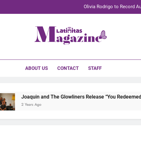
Olivia Rodrigo to Record Au
Sebastián Yat
TechKermes 2026 Brings Culture, Creativity 
initas Magazine
UnidosUS 2026 Conference Brings Latino Leaders to Austi
Olivia Rodrigo to Record Au
ABOUT US
CONTACT
STAFF
Sebastián Yat
TechKermes 2026 Brings Culture, Creativity 
Joaquin and The Glowliners Release “You Redeemed Me
2 Years Ago