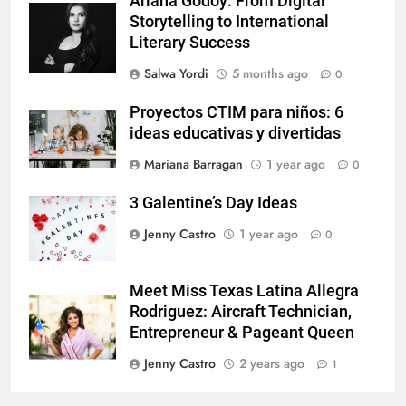
Ariana Godoy: From Digital
Storytelling to International
Literary Success
Salwa Yordi
5 months ago
0
Proyectos CTIM para niños: 6
ideas educativas y divertidas
Mariana Barragan
1 year ago
0
3 Galentine’s Day Ideas
Jenny Castro
1 year ago
0
Meet Miss Texas Latina Allegra
Rodriguez: Aircraft Technician,
Entrepreneur & Pageant Queen
Jenny Castro
2 years ago
1