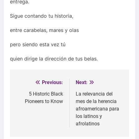
entrega.
Sigue contando tu historia,
entre carabelas, mares y olas
pero siendo esta vez t
ú
quien dirige la direcci
ón de tus belas.
Previous:
Next:
Post
navigation
5 Historic Black
La relevancia del
Pioneers to Know
mes de la herencia
afroamericana para
los latinos y
afrolatinos