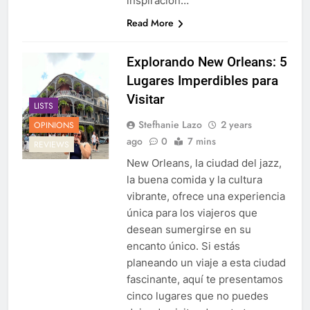
inspiración…
Read More
Explorando New Orleans: 5
Lugares Imperdibles para
Visitar
LISTS
Stefhanie Lazo
2 years
OPINIONS
ago
0
7 mins
REVIEWS
New Orleans, la ciudad del jazz,
la buena comida y la cultura
vibrante, ofrece una experiencia
única para los viajeros que
desean sumergirse en su
encanto único. Si estás
planeando un viaje a esta ciudad
fascinante, aquí te presentamos
cinco lugares que no puedes