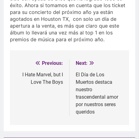
éxito. Ahora si tomamos en cuenta que los ticket
para su concierto del próximo año ya están
agotados en Houston TX, con solo un día de
apertura a la venta, es más que claro que este
álbum lo llevará una vez más al top 1 en los
premios de música para el próximo año.
Previous:
Next:
Post
navigation
I Hate Marvel, but I
El Día de Los
Love The Boys
Muertos destaca
nuestro
trascendental amor
por nuestros seres
queridos