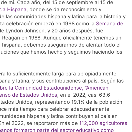
 de mi. Cada año, del 15 de septiembre al 15 de
cia Hispana
, donde se da reconocimiento y
e las comunidades hispana y latina para la historia y
esta celebración empezó en 1968 como la
Semana de
 de Lyndon Johnson, y 20 años después, fue
d Reagan en 1988. Aunque oficialmente tenemos un
a hispana, debemos asegurarnos de alentar todo el
ribuciones que hemos hecho y seguimos haciendo los
era lo suficientemente larga para apropiadamente
na y latina, y sus contribuciones al país. Según las
bre la Comunidad Estadounidense, “American
Censo de Estados Unidos
, en el 2022, casi 63.6
Estados Unidos, representando 19.1% de la población
frece más tiempo para celebrar adecuadamente
munidades hispana y latina contribuyen al país en
En el 2022, se reportaron más de
112,000 agricultores
anos formaron parte del sector educativo como