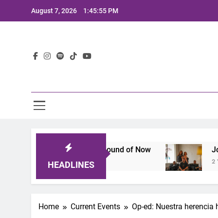
Skip
August 7, 2026
1:45:57 PM
to
content
Lat
at Defines the Sound of Now
Joaquin and The 
2 Years Ago
HEADLINES
Home
Current Events
Op-ed: Nuestra herencia 