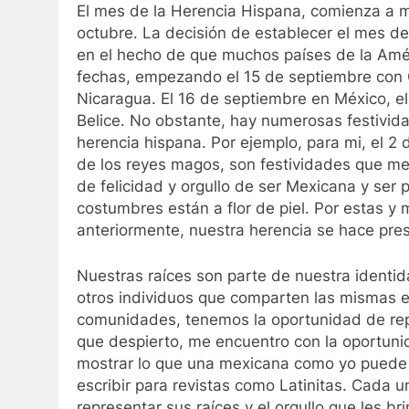
El mes de la Herencia Hispana, comienza a 
octubre. La decisión de establecer el mes d
en el hecho de que muchos países de la Amér
fechas, empezando el 15 de septiembre con 
Nicaragua. El 16 de septiembre en México, el
Belice. No obstante, hay numerosas festivida
herencia hispana. Por ejemplo, para mi, el 2 
de los reyes magos, son festividades que me
de felicidad y orgullo de ser Mexicana y ser 
costumbres están a flor de piel. Por estas 
anteriormente, nuestra herencia se hace pre
Nuestras raíces son parte de nuestra ident
otros individuos que comparten las mismas e
comunidades, tenemos la oportunidad de repr
que despierto, me encuentro con la oportuni
mostrar lo que una mexicana como yo puede 
escribir para revistas como Latinitas. Cada u
representar sus raíces y el orgullo que les br