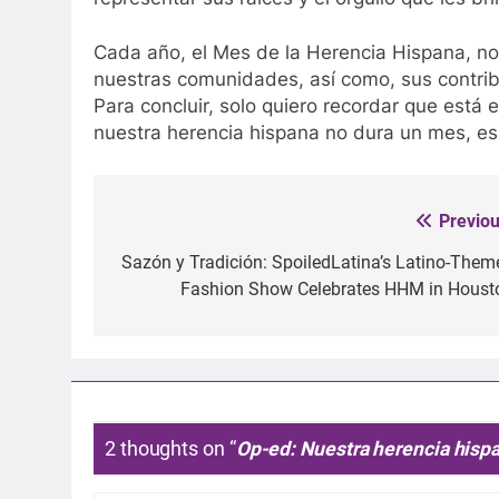
Cada año, el Mes de la Herencia Hispana, nos
nuestras comunidades, así como, sus contribu
Para concluir, solo quiero recordar que está 
nuestra herencia hispana no dura un mes, es 
Previou
Post
navigation
Sazón y Tradición: SpoiledLatina’s Latino-Them
Fashion Show Celebrates HHM in Houst
2 thoughts on “
Op-ed: Nuestra herencia hispa