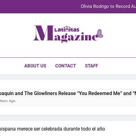
Olivia Rodrigo to Record Au
Sebastián Yat
TechKermes 2026 Brings Culture, Creativity 
initas Magazine
UnidosUS 2026 Conference Brings Latino Leaders to Austi
Olivia Rodrigo to Record Au
ABOUT US
CONTACT
STAFF
Sebastián Yat
TechKermes 2026 Brings Culture, Creativity 
Glowliners Release “You Redeemed Me” and “No Time Like Now
hispana merece ser celebrada durante todo el año