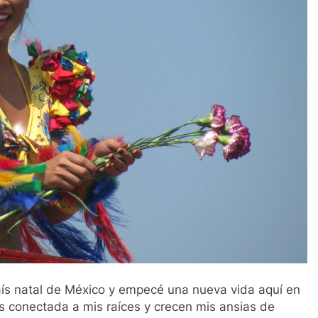
s natal de México y empecé una nueva vida aquí en
 conectada a mis raíces y crecen mis ansias de