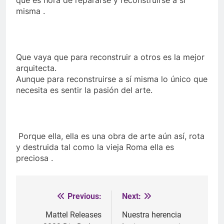
que es hora de repararse y reconstruirse a sí
misma .
Que vaya que para reconstruir a otros es la mejor
arquitecta.
Aunque para reconstruirse a sí misma lo único que
necesita es sentir la pasión del arte.
Porque ella,
ella es una obra de arte aún así,
rota
y destruida tal como la vieja Roma ella es
preciosa .
Previous:
Next:
Post
navigation
Mattel Releases
Nuestra herencia