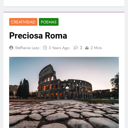
CREATIVIDAD
POEMAS
Preciosa Roma
3
Stefhanie Lazo
3 Years Ago
2 Mins