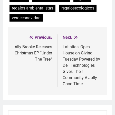
regalos ambientalistas
regalosecologicos
verdeennavidad
Previous:
Next:
Post
navigation
Ally Brooke Releases
Latinitas’ Open
Christmas EP “Under
House on Giving
The Tree”
Tuesday Powered by
Dell Technologies
Gives Their
Community A Jolly
Good Time